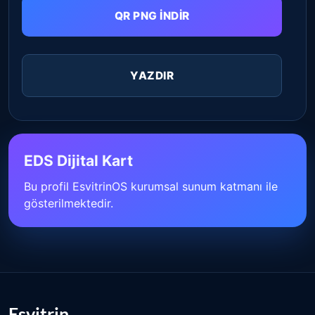
QR PNG İNDIR
YAZDIR
EDS Dijital Kart
Bu profil EsvitrinOS kurumsal sunum katmanı ile
gösterilmektedir.
Esvitrin