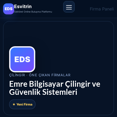
Esvitrin
Firma Paneli
EDS
Sektörel Online Buluşma Platformu
MENÜYÜ
AÇ
EDS
ÇILINGIR · ÖNE ÇIKAN FIRMALAR
Emre Bilgisayar Çilingir ve
Güvenlik Sistemleri
★ Yeni Firma