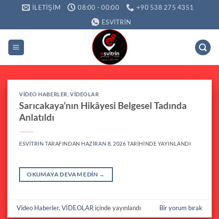
İçeriğe
İLETIŞIM
08:00 - 00:00
+90 538 275 4351
atla
ESVITRIN
VIDEO HABERLER
,
VİDEOLAR
Sarıcakaya’nın Hikâyesi Belgesel Tadında
Anlatıldı
ESVITRIN
TARAFINDAN
HAZIRAN 8, 2026
TARIHINDE YAYINLANDI
OKUMAYA DEVAM EDIN
→
Video Haberler
,
VİDEOLAR
içinde yayınlandı
Bir yorum bırak