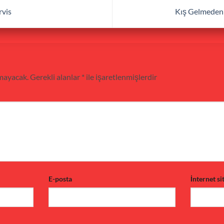
rvis
Kış Gelmeden 
mayacak.
Gerekli alanlar
*
ile işaretlenmişlerdir
E-posta
İnternet si