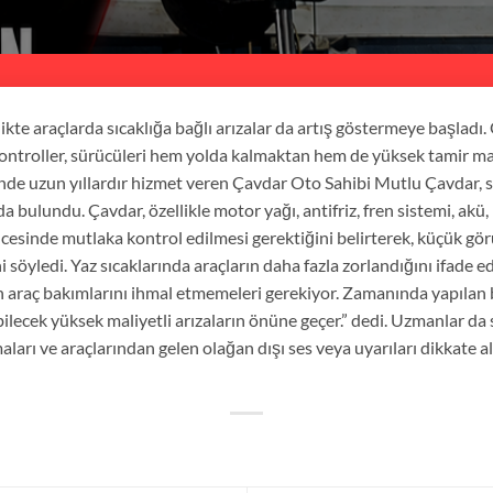
likte araçlarda sıcaklığa bağlı arızalar da artış göstermeye başladı.
kontroller, sürücüleri hem yolda kalmaktan hem de yüksek tamir m
de uzun yıllardır hizmet veren Çavdar Oto Sahibi Mutlu Çavdar, s
bulundu. Çavdar, özellikle motor yağı, antifriz, fren sistemi, akü, 
cesinde mutlaka kontrol edilmesi gerektiğini belirterek, küçük gö
i söyledi. Yaz sıcaklarında araçların daha fazla zorlandığını ifade 
in araç bakımlarını ihmal etmemeleri gerekiyor. Zamanında yapılan
bilecek yüksek maliyetli arızaların önüne geçer.” dedi. Uzmanlar d
rı ve araçlarından gelen olağan dışı ses veya uyarıları dikkate a