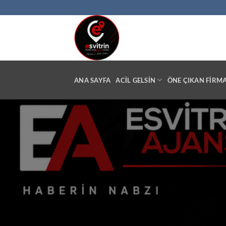
İçeriğe
atla
ANA SAYFA
ACİL GELSİN
ÖNE ÇIKAN FIRM