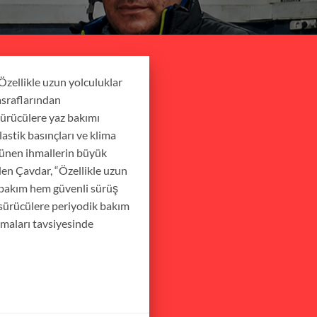
 Özellikle uzun yolculuklar
asraflarından
ürücülere yaz bakımı
lastik basınçları ve klima
rünen ihmallerin büyük
eden Çavdar, “Özellikle uzun
 bakım hem güvenli sürüş
a sürücülere periyodik bakım
lmaları tavsiyesinde