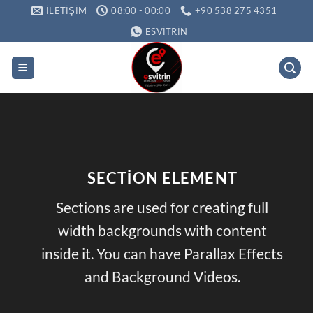
İçeriğe
İLETIŞIM
08:00 - 00:00
+90 538 275 4351
atla
ESVITRIN
SECTION ELEMENT
Sections are used for creating full
width backgrounds with content
inside it. You can have Parallax Effects
and Background Videos.