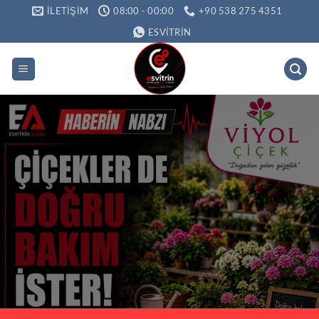
İçeriğe
İLETIŞIM
08:00 - 00:00
+90 538 275 4351
atla
ESVITRIN