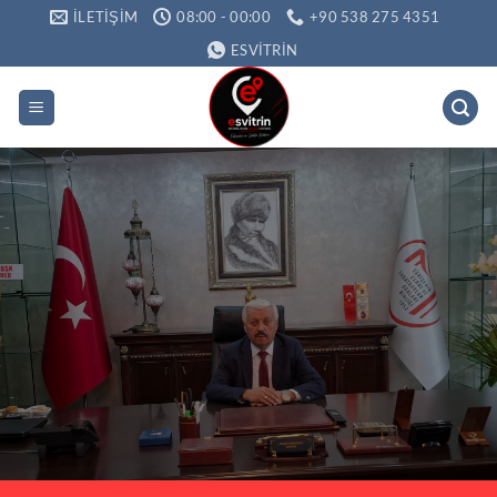
İçeriğe
İLETIŞIM
08:00 - 00:00
+90 538 275 4351
atla
ESVITRIN