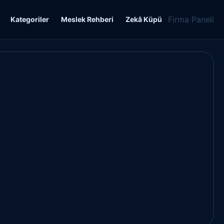
Firma Paneli
Kategoriler
Meslek Rehberi
Zekâ Küpü