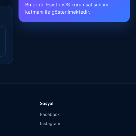
Bu profil EsvitrinOS kurumsal sunum
katmanı ile gösterilmektedir.
Sosyal
Facebook
Instagram