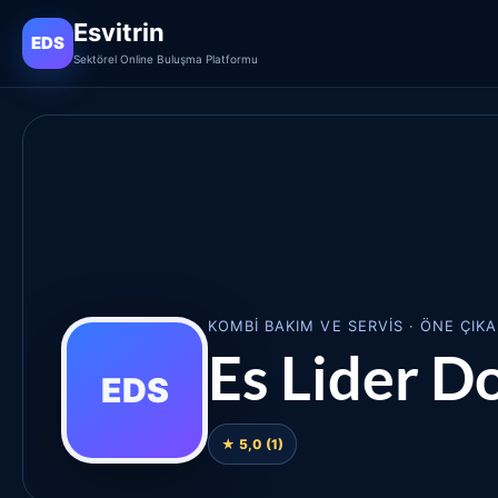
Esvitrin
EDS
Sektörel Online Buluşma Platformu
KOMBI BAKIM VE SERVIS · ÖNE ÇIKA
Es Lider D
EDS
★ 5,0 (1)