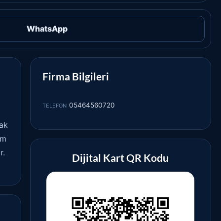
WhatsApp
Firma Bilgileri
05464560720
TELEFON
mak
ım
r.
Dijital Kart QR Kodu